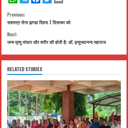
WhatsApp
Telegram
Facebook
Twitter
Email
C
Previous:
सशस्त्र सेना झण्डा दिवस 7 दिसम्बर को
o
Next:
n
जन्म मृत्यु संसार और शरीर की होती है: डॉ. इन्दुभवानन्द महाराज
t
i
RELATED STORIES
n
u
e
R
e