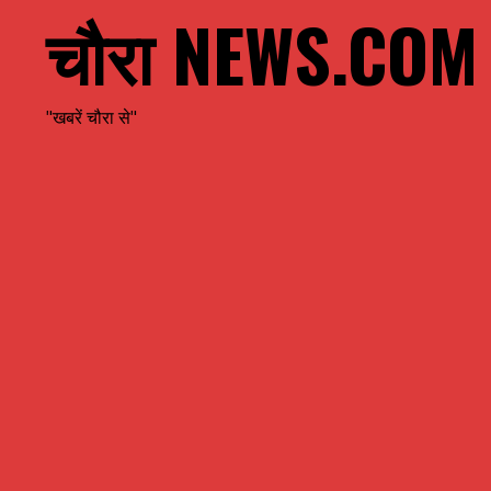
चौरा NEWS.COM
"खबरें चौरा से"