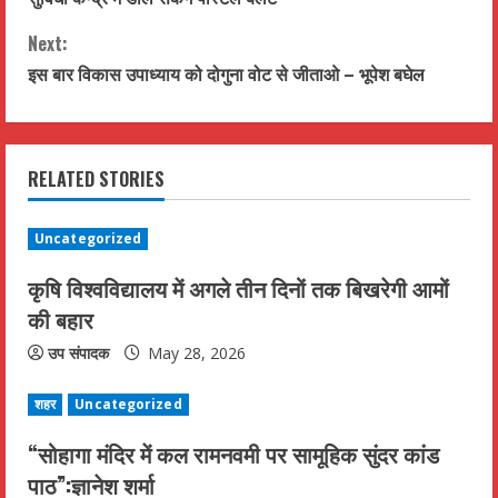
o
Next:
n
इस बार विकास उपाध्याय को दोगुना वोट से जीताओ – भूपेश बघेल
t
i
RELATED STORIES
n
u
Uncategorized
कृषि विश्वविद्यालय में अगले तीन दिनों तक बिखरेगी आमों
e
की बहार
R
उप संपादक
May 28, 2026
e
शहर
Uncategorized
a
“सोहागा मंदिर में कल रामनवमी पर सामूहिक सुंदर कांड
d
पाठ”:ज्ञानेश शर्मा