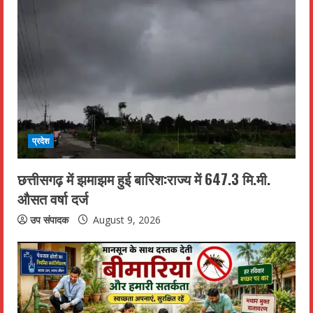
प्रदेश
छत्तीसगढ़ में झमाझम हुई बारिश:राज्य में 647.3 मि.मी.
औसत वर्षा दर्ज
उप संपादक
August 9, 2026