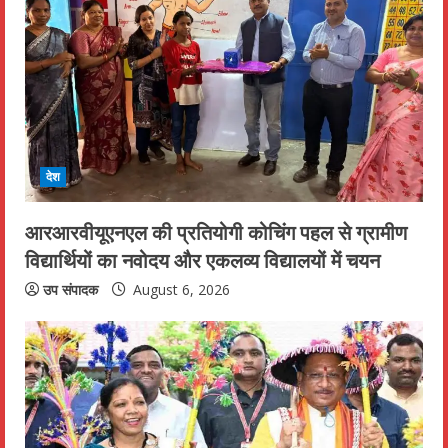
R
e
a
d
i
देश
n
आरआरवीयूएनएल की प्रतियोगी कोचिंग पहल से ग्रामीण
विद्यार्थियों का नवोदय और एकलव्य विद्यालयों में चयन
g
उप संपादक
August 6, 2026