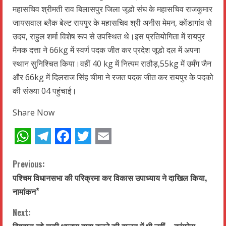
महासचिव श्रीमती राव बिलासपुर जिला जूडो संघ के महासचिव राजकुमार
जायसवाल ब्लैक बेल्ट रायपुर के महासचिव श्री अनीस मेमन, कोंडागांव से
उदय, राहुल शर्मा विशेष रूप से उपस्थित थे।इस प्रतियोगिता में रायपुर
मैनक दत्ता ने 66kg में स्वर्ण पदक जीत कर प्रदेश जूडो दल में अपना
स्थान सुनिश्चित किया।वहीं 40 kg में नित्यम राठौड़,55kg में उमँग जैन
और 66kg में दिलराज सिंह चीमा ने रजत पदक जीत कर रायपुर के पदको
की संख्या 04 पहुंचाई।
Share Now
WhatsApp
Telegram
Facebook
Twitter
Email
C
Previous:
पश्चिम विधानसभा की परिक्रमा कर विकास उपाध्याय ने दाखिल किया,
o
नामांकन*
n
Next: