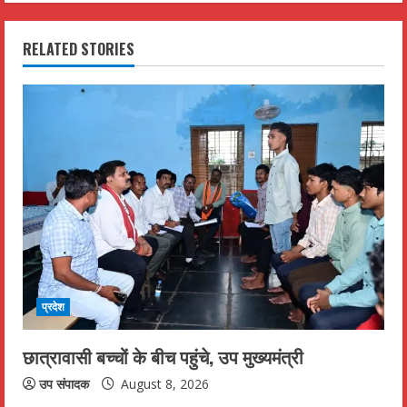
i
RELATED STORIES
n
u
e
R
e
a
d
प्रदेश
i
छात्रावासी बच्चों के बीच पहुंचे, उप मुख्यमंत्री
n
उप संपादक
August 8, 2026