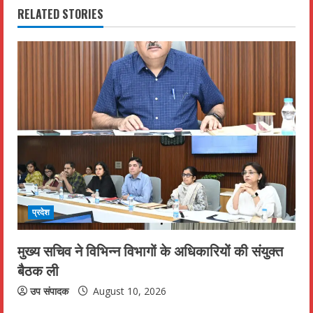
i
RELATED STORIES
n
u
e
R
e
a
d
प्रदेश
i
मुख्य सचिव ने विभिन्न विभागों के अधिकारियों की संयुक्त
n
बैठक ली
g
उप संपादक
August 10, 2026