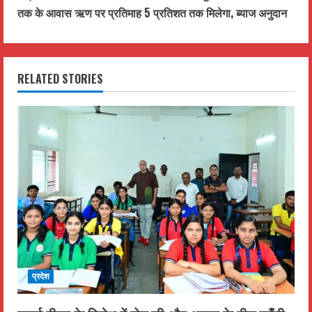
t
तक के आवास ऋण पर प्रतिमाह 5 प्रतिशत तक मिलेगा, ब्याज अनुदान
i
n
RELATED STORIES
u
e
R
e
a
d
i
प्रदेश
n