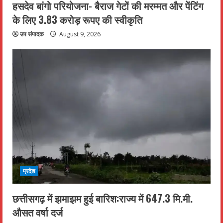
हसदेव बांगो परियोजना- बैराज गेटों की मरम्मत और पेंटिंग
के लिए 3.83 करोड़ रूपए की स्वीकृति
उप संपादक
August 9, 2026
प्रदेश
छत्तीसगढ़ में झमाझम हुई बारिश:राज्य में 647.3 मि.मी.
औसत वर्षा दर्ज