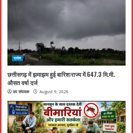
प्रदेश
छत्तीसगढ़ में झमाझम हुई बारिश:राज्य में 647.3 मि.मी.
औसत वर्षा दर्ज
उप संपादक
August 9, 2026