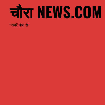
चौरा NEWS.COM
"खबरें चौरा से"