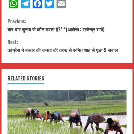
WhatsApp
Telegram
Facebook
Twitter
Email
C
Previous:
बार-बार चुनाव से कौन डरता है?* *(आलेख : राजेन्द्र शर्मा)
o
Next:
n
कांग्रेस ने बस्तर की जनता की तरफ से अमित शाह से पूछा 9 सवाल
t
i
RELATED STORIES
n
u
e
R