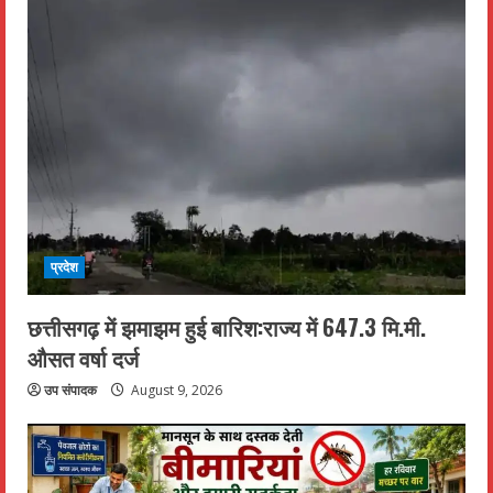
प्रदेश
छत्तीसगढ़ में झमाझम हुई बारिश:राज्य में 647.3 मि.मी.
औसत वर्षा दर्ज
उप संपादक
August 9, 2026