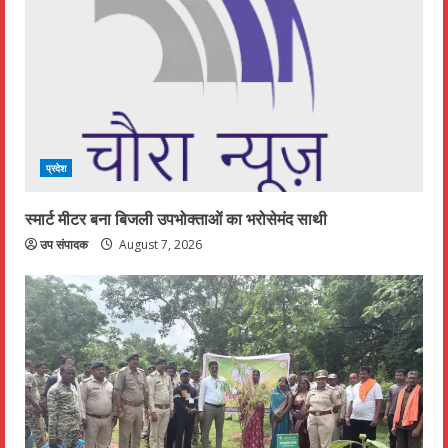
R
e
a
d
प्रदेश
i
n
स्मार्ट मीटर बना बिजली उपभोक्ताओं का भरोसेमंद साथी
उप संपादक
August 7, 2026
g