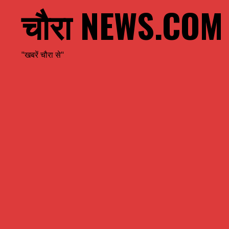
चौरा NEWS.COM
"खबरें चौरा से"