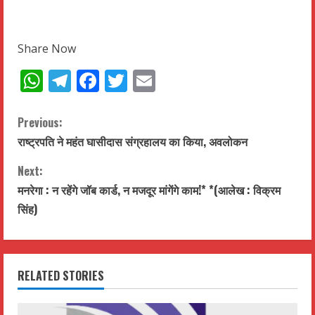
Share Now
WhatsApp
Telegram
Facebook
Twitter
Email
C
Previous:
राष्ट्रपति ने महंत घासीदास संग्रहालय का किया, अवलोकन
o
Next:
n
मनरेगा : न रहेंगे जॉब कार्ड, न मजदूर मांगेंगे काम!* *(आलेख : विक्रम
t
सिंह)
i
n
RELATED STORIES
u