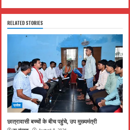
i
n
RELATED STORIES
u
e
R
e
a
d
i
प्रदेश
n
छात्रावासी बच्चों के बीच पहुंचे, उप मुख्यमंत्री
उप संपादक
August 8, 2026