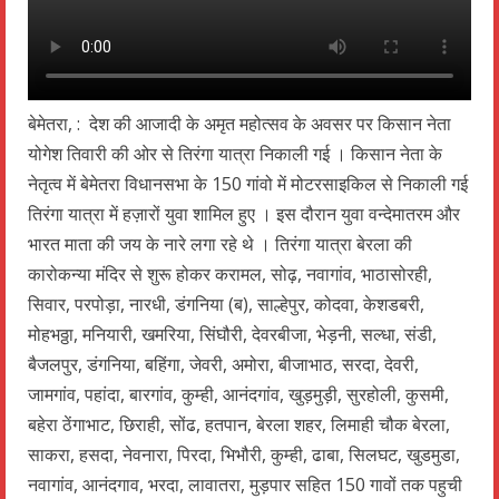
बेमेतरा, : देश की आजादी के अमृत महोत्सव के अवसर पर किसान नेता
योगेश तिवारी की ओर से तिरंगा यात्रा निकाली गई । किसान नेता के
नेतृत्व में बेमेतरा विधानसभा के 150 गांवो में मोटरसाइकिल से निकाली गई
तिरंगा यात्रा में हज़ारों युवा शामिल हुए । इस दौरान युवा वन्देमातरम और
भारत माता की जय के नारे लगा रहे थे । तिरंगा यात्रा बेरला की
कारोकन्या मंदिर से शुरू होकर करामल, सोढ़, नवागांव, भाठासोरही,
सिवार, परपोड़ा, नारधी, डंगनिया (ब), साल्हेपुर, कोदवा, केशडबरी,
मोहभठ्ठा, मनियारी, खमरिया, सिंघौरी, देवरबीजा, भेड़नी, सल्धा, संडी,
बैजलपुर, डंगनिया, बहिंगा, जेवरी, अमोरा, बीजाभाठ, सरदा, देवरी,
जामगांव, पहांदा, बारगांव, कुम्ही, आनंदगांव, खुड़मुड़ी, सुरहोली, कुसमी,
बहेरा ठेंगाभाट, छिराही, सोंढ, हतपान, बेरला शहर, लिमाही चौक बेरला,
साकरा, हसदा, नेवनारा, पिरदा, भिभौरी, कुम्ही, ढाबा, सिलघट, खुडमुडा,
नवागांव, आनंदगाव, भरदा, लावातरा, मुड़पार सहित 150 गावों तक पहुची