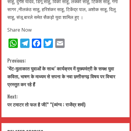
साहू, दुर्गेश यादव, डिगू साहू, विकी साहू, लक्की साहू, टिकेश साहू, गंगा
सागर ,नीलकंठ साहू, हरिशंकर साहू, टिकेंद्र पाल, अशोक साहू, दिलु
साहू, संजू बारले समेत सैकड़ो युवा शामिल हुए ।
Share Now
WhatsApp
Telegram
Facebook
Twitter
Email
C
Previous:
‘भेंट-मुलाकात युवाओं के साथ’ कार्यक्रम में मुख्यमंत्री के समक्ष युवा
o
कविता, भाषण के माध्यम से सपना के नवा छत्तीसगढ़ विषय पर विचार
n
प्रस्तुत कर रहे हैं
t
Next:
पर टमाटर तो फल है जी!* *(व्यंग्य : राजेंद्र शर्मा)
i
n