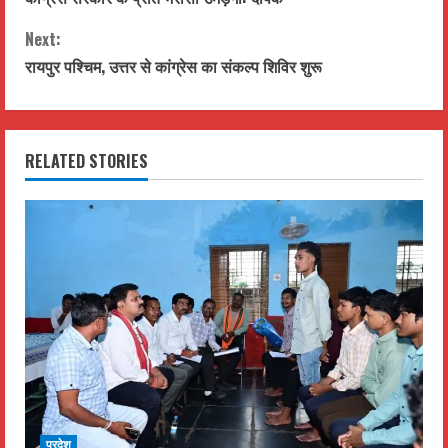
n
Next:
t
रायपुर पश्चिम, उत्तर से कांग्रेस का संकल्प शिविर शुरू
i
n
RELATED STORIES
u
e
R
e
a
d
प्रदेश