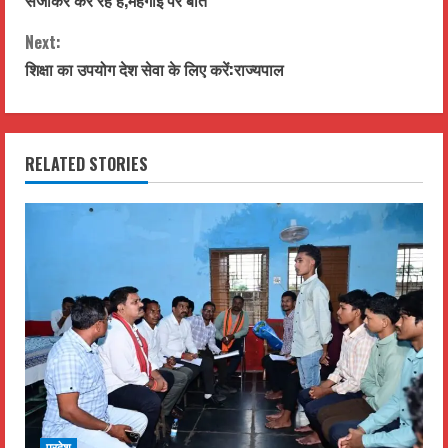
n
Next:
t
शिक्षा का उपयोग देश सेवा के लिए करें:राज्यपाल
i
n
RELATED STORIES
u
e
R
e
a
d
प्रदेश