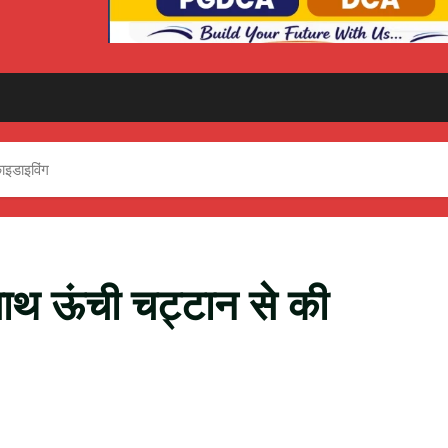
काइडाइविंग
े साथ ऊंची चट्टान से की