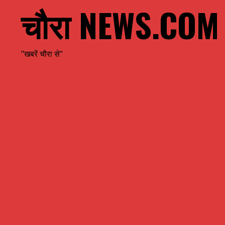
चौरा NEWS.COM
"खबरें चौरा से"