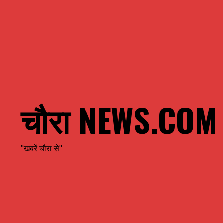
चौरा NEWS.COM
"खबरें चौरा से"