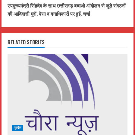
n
उपमुख्यमंत्री सिंहदेव के साथ छत्तीसगढ़ बचाओ आंदोलन से जुड़े संगठनों
t
की आदिवासी मुद्दों, पेसा व वनाधिकारों पर हुई, चर्चा
i
n
RELATED STORIES
u
e
R
e
a
d
i
प्रदेश