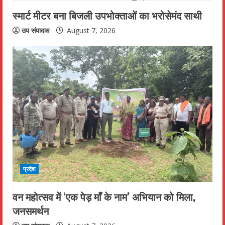
n
स्मार्ट मीटर बना बिजली उपभोक्ताओं का भरोसेमंद साथी
g
उप संपादक
August 7, 2026
प्रदेश
वन महोत्सव में ‘एक पेड़ माँ के नाम’ अभियान को मिला,
जनसमर्थन