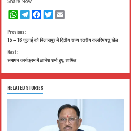
Share Now
WhatsApp
Telegram
Facebook
Twitter
Email
C
Previous:
15 – 16 जुलाई को बिलासपुर में द्वितीय राज्य स्तरीय कलरिपयत्तु खेल
o
Next:
n
समापन कार्यक्रम में ज्ञानेश शर्मा हुए, शामिल
t
i
RELATED STORIES
n
u
e