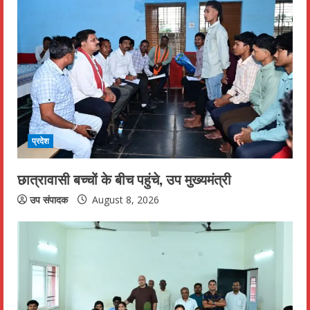
e
R
e
a
d
प्रदेश
i
छात्रावासी बच्चों के बीच पहुंचे, उप मुख्यमंत्री
n
उप संपादक
August 8, 2026
g