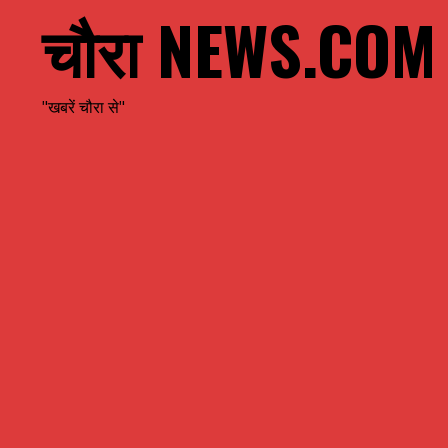
चौरा NEWS.COM
"खबरें चौरा से"