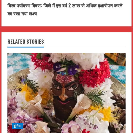
t
विश्व पर्यावरण दिवस: जिले में इस वर्ष 2 लाख से अधिक वृक्षारोपण करने
का रखा गया लक्ष्य
i
n
RELATED STORIES
u
e
R
e
a
d
i
दुनिया
n