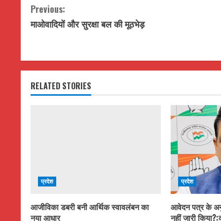
C
Previous:
माओवादियों और सुरक्षा बल की मूठभेड़
o
n
t
RELATED STORIES
i
n
u
e
R
प्रदेश
प्रदेश
e
आजीविका डबरी बनी आर्थिक स्वावलंबन का
आवेदन पत्र के अनुस
a
नया आधार
नहीं जारी किया?:क