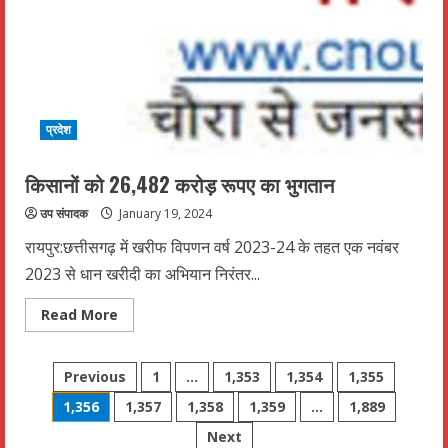
अनुबंध
समाप्त
करने
का
लिया
गया,
निर्णय
प्रदेश
किसानों को 26,482 करोड़ रूपए का भुगतान
उप संपादक
January 19, 2024
रायपुर:छत्तीसगढ़ में खरीफ विपणन वर्ष 2023-24 के तहत एक नवंबर
2023 से धान खरीदी का अभियान निरंतर...
Read
Read More
more
about
किसानों
Posts
को
Previous
1
…
1,353
1,354
1,355
26,482
करोड़
1,356
1,357
1,358
1,359
…
1,889
pagination
रूपए
का
Next
भुगतान