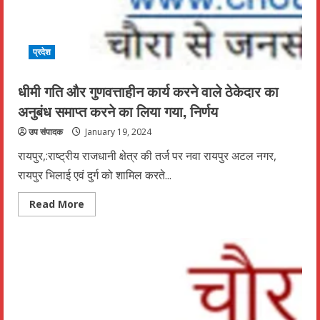
गृह
और
दुकानेें
प्रदेश
धीमी गति और गुणवत्ताहीन कार्य करने वाले ठेकेदार का
अनुबंध समाप्त करने का लिया गया, निर्णय
उप संपादक
January 19, 2024
रायपुर,:राष्ट्रीय राजधानी क्षेत्र की तर्ज पर नवा रायपुर अटल नगर,
रायपुर भिलाई एवं दुर्ग को शामिल करते...
Read
Read More
more
about
धीमी
गति
और
गुणवत्ताहीन
कार्य
करने
वाले
ठेकेदार
का