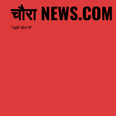
चौरा NEWS.COM
"खबरें चौरा से"