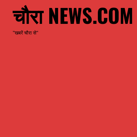
चौरा NEWS.COM
"खबरें चौरा से"