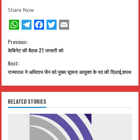
Share Now
WhatsApp
Telegram
Facebook
Twitter
Email
C
Previous:
केबिनेट की बैठक 21 जनवरी को
o
Next:
n
राज्यपाल ने अमिताभ जैन को मुख्य सूचना आयुक्त के पद की दिलाई,शपथ
t
i
RELATED STORIES
n
u
e