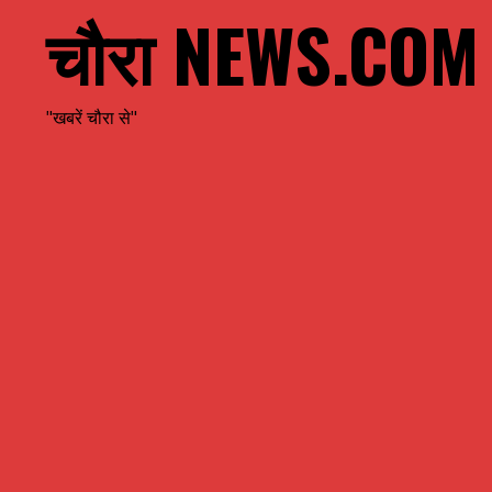
चौरा NEWS.COM
"खबरें चौरा से"