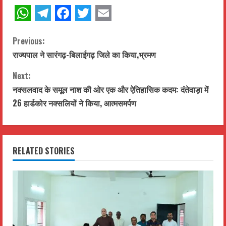
WhatsApp
Telegram
Facebook
Twitter
Email
C
Previous:
राज्यपाल ने सारंगढ़-बिलाईगढ़ जिले का किया,भ्रमण
o
Next:
n
नक्सलवाद के समूल नाश की ओर एक और ऐतिहासिक कदम: दंतेवाड़ा में
t
26 हार्डकोर नक्सलियों ने किया, आत्मसमर्पण
i
n
RELATED STORIES
u
e
R