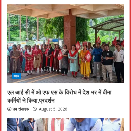
u
e
R
e
a
d
i
शहर
n
एल आई सी में ओ एफ एस के विरोध में देश भर में बीमा
कर्मियों ने किया,प्रदर्शन
g
उप संपादक
August 5, 2026