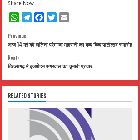
Share Now
WhatsApp
Telegram
Facebook
Twitter
Email
C
Previous:
आज 14 मई को ललिता प्रेमाम्बा महारानी का भव्य दिव्य पाटोत्सव समारोह
o
Next:
n
टिटलागढ़ में बृजमोहन अग्रवाल का चुनावी प्रचार
t
i
RELATED STORIES
n
u
e