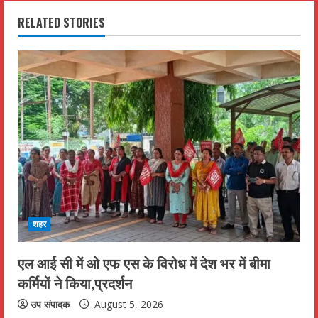
i
RELATED STORIES
n
u
e
R
e
a
d
शहर
i
एल आई सी में ओ एफ एस के विरोध में देश भर में बीमा
n
कर्मियों ने किया,प्रदर्शन
g
उप संपादक
August 5, 2026