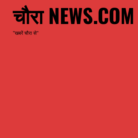
चौरा NEWS.COM
"खबरें चौरा से"