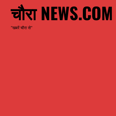
चौरा NEWS.COM
"खबरें चौरा से"