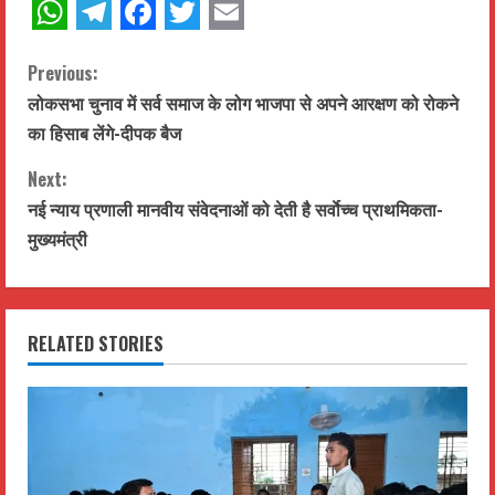
WhatsApp
Telegram
Facebook
Twitter
Email
C
Previous:
लोकसभा चुनाव में सर्व समाज के लोग भाजपा से अपने आरक्षण को रोकने
o
का हिसाब लेंगे-दीपक बैज
n
Next:
t
नई न्याय प्रणाली मानवीय संवेदनाओं को देती है सर्वाेच्च प्राथमिकता-
मुख्यमंत्री
i
n
RELATED STORIES
u
e
R