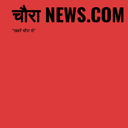
चौरा NEWS.COM
"खबरें चौरा से"