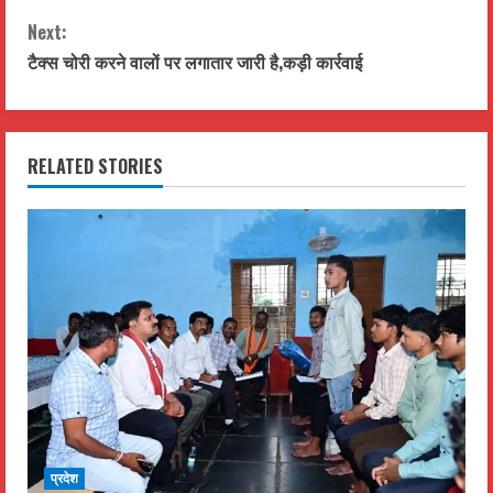
n
Next:
t
टैक्स चोरी करने वालों पर लगातार जारी है,कड़ी कार्रवाई
i
n
RELATED STORIES
u
e
R
e
a
d
i
प्रदेश