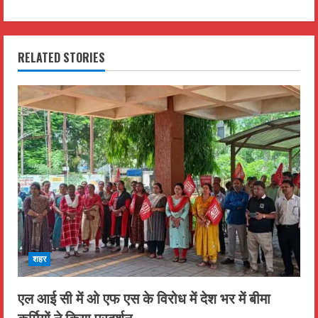
t
i
RELATED STORIES
n
u
e
R
e
a
d
शहर
i
एल आई सी में ओ एफ एस के विरोध में देश भर में बीमा
n
कर्मियों ने किया,प्रदर्शन