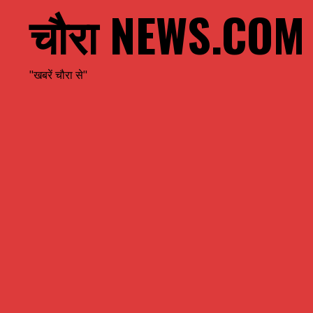
चौरा NEWS.COM
"खबरें चौरा से"