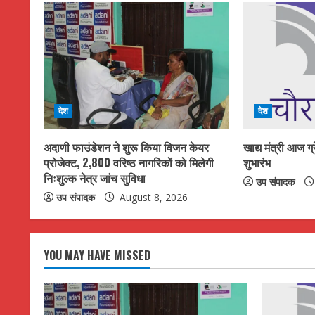
n
u
e
R
देश
देश
e
अदाणी फाउंडेशन ने शुरू किया विजन केयर
खाद्य मंत्री आज ग
a
प्रोजेक्ट, 2,800 वरिष्ठ नागरिकों को मिलेगी
शुभारंभ
निःशुल्क नेत्र जांच सुविधा
उप संपादक
d
उप संपादक
August 8, 2026
i
n
YOU MAY HAVE MISSED
g