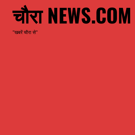
चौरा NEWS.COM
"खबरें चौरा से"