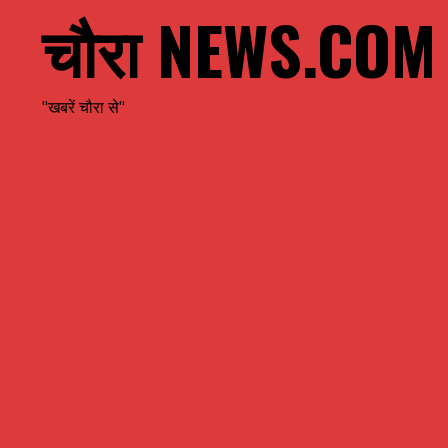
चौरा NEWS.COM
"खबरें चौरा से"