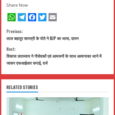
Share Now
WhatsApp
Telegram
Facebook
Twitter
Email
C
Previous:
लाल बहादुर शास्त्री के पोते ने BJP का थामा, दामन
o
Next:
n
विकास उपाध्याय ने गौसेवकों एवं आमजनों के साथ आमानाका थाने में
t
जाकर एफआईआर कराई, दर्ज
i
n
RELATED STORIES
u
e