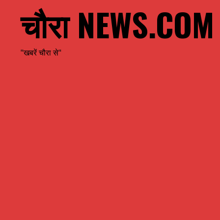
चौरा NEWS.COM
"खबरें चौरा से"