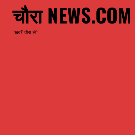
चौरा NEWS.COM
"खबरें चौरा से"