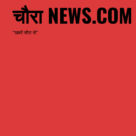
चौरा NEWS.COM
"खबरें चौरा से"